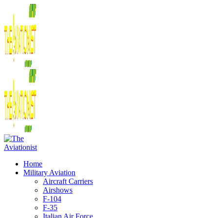
Home
Military Aviation
Aircraft Carriers
Airshows
F-104
F-35
Italian Air Force