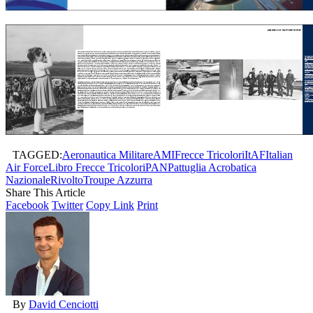
TAGGED:
Aeronautica Militare
AMI
Frecce Tricolori
ItAF
Italian
Air Force
Libro Frecce Tricolori
PAN
Pattuglia Acrobatica
Nazionale
Rivolto
Troupe Azzurra
Share This Article
Facebook
Twitter
Copy Link
Print
By
David Cenciotti