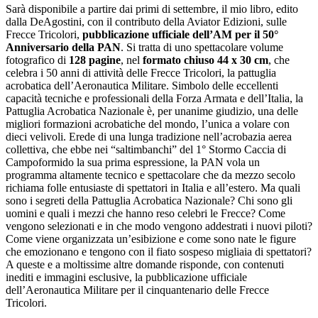
Sarà disponibile a partire dai primi di settembre, il mio libro, edito
dalla DeAgostini, con il contributo della Aviator Edizioni, sulle
Frecce Tricolori,
pubblicazione ufficiale dell’AM per il 50°
Anniversario della PAN
. Si tratta di uno spettacolare volume
fotografico di
128 pagine
, nel
formato chiuso 44 x 30 cm
, che
celebra i 50 anni di attività delle Frecce Tricolori, la pattuglia
acrobatica dell’Aeronautica Militare. Simbolo delle eccellenti
capacità tecniche e professionali della Forza Armata e dell’Italia, la
Pattuglia Acrobatica Nazionale è, per unanime giudizio, una delle
migliori formazioni acrobatiche del mondo, l’unica a volare con
dieci velivoli. Erede di una lunga tradizione nell’acrobazia aerea
collettiva, che ebbe nei “saltimbanchi” del 1° Stormo Caccia di
Campoformido la sua prima espressione, la PAN vola un
programma altamente tecnico e spettacolare che da mezzo secolo
richiama folle entusiaste di spettatori in Italia e all’estero. Ma quali
sono i segreti della Pattuglia Acrobatica Nazionale? Chi sono gli
uomini e quali i mezzi che hanno reso celebri le Frecce? Come
vengono selezionati e in che modo vengono addestrati i nuovi piloti?
Come viene organizzata un’esibizione e come sono nate le figure
che emozionano e tengono con il fiato sospeso migliaia di spettatori?
A queste e a moltissime altre domande risponde, con contenuti
inediti e immagini esclusive, la pubblicazione ufficiale
dell’Aeronautica Militare per il cinquantenario delle Frecce
Tricolori.