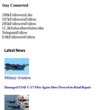
Stay Connected
188k
Followers
Like
107k
Followers
Follow
285k
Followers
Follow
11.3k
Subscribers
Subscribe
Telegram
Follow
9.9k
Followers
Follow
Latest News
Military Aviation
Damaged USAF C-17 Flies Again After First-of-its-Kind Repair