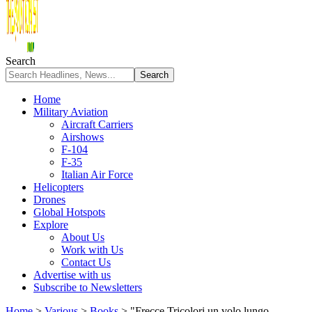
Search
Home
Military Aviation
Aircraft Carriers
Airshows
F-104
F-35
Italian Air Force
Helicopters
Drones
Global Hotspots
Explore
About Us
Work with Us
Contact Us
Advertise with us
Subscribe to Newsletters
Home
>
Various
>
Books
>
"Frecce Tricolori un volo lungo