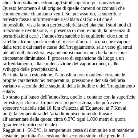
che a loro volta ne cedono agli strati superiori per convezione.
Questo fenomeno è all’origine di quelle correnti orizzontali che
comunemente chiamiamo venti. Se, per assurdo, la superficie
terrestre fosse uniformemente riscaldata dal Sole (il che è
impossibile, vista la non perfetta sfericità del pianeta, i suoi moti di
rotazione e rivoluzione, la presenza di mari e monti, la presenza di
perturbazioni ecc.) , l’atmosfera sarebbe in equilibrio, cioè non ci
sarebbe alcuno spostamento di masse d’aria. L’acqua che evapora
dalla terra e dai mari a causa dell’irraggiamento, sale verso gli strati
più alti dell’atmosfera, espandendosi man mano che la pressione
circostante diminuisce. Il processo di espansione dà luogo a un
raffreddamento, alla condensazione del vapor acqueo, e allo
sviluppo delle precipitazioni.
Per tutta la sua estensione, l’atmosfera non mantiene costante le
proprie caratteristiche: temperatura, pressione e densità dell’aria
variano a seconda delle stagioni, della latitudine e dell’irraggiamento
solare.
Lo strato più basso dell’atmosfera, quello a contatto con la superficie
terrestre, si chiama Troposfera. In questa zona, che può avere
spessore variabile (dai 18 Km d’altezza all’Equatore, ai 7 Km ai
poli), la temperatura dell’aria diminuisce in modo lineare
all’aumentare della quota: circa 6,5°C ogni 1.000 metri di quota
(gradiente termico verticale).
Raggiunti i –56,5°C, la temperatura cessa di diminuire e si mantiene
costante, per tutta l’estensione del secondo strato, che prende il