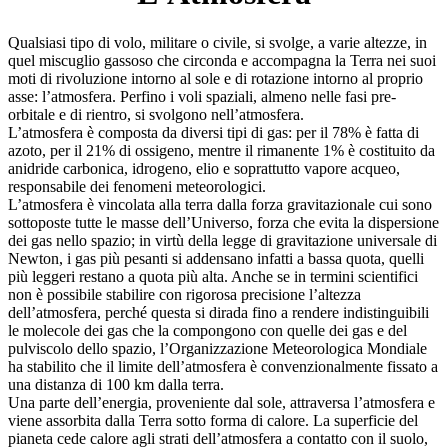
Qualsiasi tipo di volo, militare o civile, si svolge, a varie altezze, in
quel miscuglio gassoso che circonda e accompagna la Terra nei suoi
moti di rivoluzione intorno al sole e di rotazione intorno al proprio
asse: l’atmosfera. Perfino i voli spaziali, almeno nelle fasi pre-
orbitale e di rientro, si svolgono nell’atmosfera.
L’atmosfera è composta da diversi tipi di gas: per il 78% è fatta di
azoto, per il 21% di ossigeno, mentre il rimanente 1% è costituito da
anidride carbonica, idrogeno, elio e soprattutto vapore acqueo,
responsabile dei fenomeni meteorologici.
L’atmosfera è vincolata alla terra dalla forza gravitazionale cui sono
sottoposte tutte le masse dell’Universo, forza che evita la dispersione
dei gas nello spazio; in virtù della legge di gravitazione universale di
Newton, i gas più pesanti si addensano infatti a bassa quota, quelli
più leggeri restano a quota più alta. Anche se in termini scientifici
non è possibile stabilire con rigorosa precisione l’altezza
dell’atmosfera, perché questa si dirada fino a rendere indistinguibili
le molecole dei gas che la compongono con quelle dei gas e del
pulviscolo dello spazio, l’Organizzazione Meteorologica Mondiale
ha stabilito che il limite dell’atmosfera è convenzionalmente fissato a
una distanza di 100 km dalla terra.
Una parte dell’energia, proveniente dal sole, attraversa l’atmosfera e
viene assorbita dalla Terra sotto forma di calore. La superficie del
pianeta cede calore agli strati dell’atmosfera a contatto con il suolo,