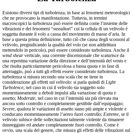
Esistono diversi tipi di turbolenza, in base ai fenomeni meteorologici
che ne provocano la manifestazione. Tuttavia, in termini
macroscopici la turbolenza può essere definita come l’insieme delle
vibrazioni e dei fenomeni “sussultori” cui la cellula di un velivolo è
soggetta durante il volo a causa del movimento di masse d’aria. In
base a questa prima definizione, tutto ciò che causa degli scossoni al
velivolo, pregiudicando la qualità del volo (se non addirittura
mettendolo in pericolo), può essere considerato turbolenza. Anche il
wind shear
verticale, una corrente discensionale che scaturisce da
una repentina variazione della direzione e dell’intensità del vento e
che risulta particolarmente pericolosa a bassa quota e in fase di
atterraggio, può a tutti gli effetti essere considerato turbolenza. La
turbolenza si misura secondo una scala che ne tiene in
considerazione gli effetti sul velivolo: si parla quindi di
Light
Turbolence
, nel caso in cui il velivolo sia soggetto solo
momentaneamente a deboli impulsi alla variazione di quota e
assetto;
Moderate
, nel caso in cui l’intensità sia più elevata ma
ancora sotto controllo e completamente gestibile dall’equipaggio;
Severe
, qualora le variazioni di assetto siano più ampie e violente e
conducano momentaneamente l’aereo fuori controllo;
Extreme
, se il
velivolo subisce delle sollecitazioni talmente violente da rimanere
danneggiato ed andare completamente fuori controllo. Come è
ovvio, una scala del genere, che misura gli effetti delle vibrazioni sul