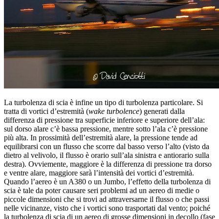
La turbolenza di scia è infine un tipo di turbolenza particolare. Si
tratta di vortici d’estremità (
wake turbolence
) generati dalla
differenza di pressione tra superficie inferiore e superiore dell’ala:
sul dorso alare c’è bassa pressione, mentre sotto l’ala c’è pressione
più alta. In prossimità dell’estremità alare, la pressione tende ad
equilibrarsi con un flusso che scorre dal basso verso l’alto (visto da
dietro al velivolo, il flusso è orario sull’ala sinistra e antiorario sulla
destra). Ovviemente, maggiore è la differenza di pressione tra dorso
e ventre alare, maggiore sarà l’intensità dei vortici d’estremità.
Quando l’aereo è un A380 o un Jumbo, l’effetto della turbolenza di
scia è tale da poter causare seri problemi ad un aereo di medie o
piccole dimensioni che si trovi ad attraversarne il flusso o che passi
nelle vicinanze, visto che i vortici sono trasportati dal vento; poiché
la turbolenza di scia di un aereo di grosse dimensioni in decollo (fase