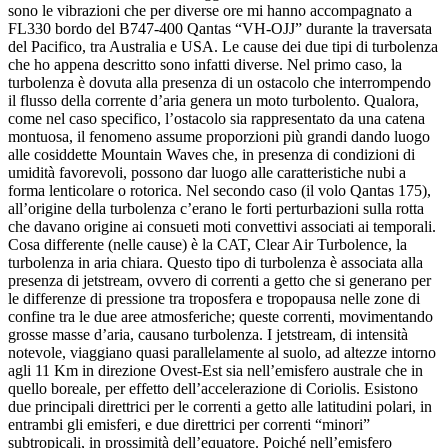
sono le vibrazioni che per diverse ore mi hanno accompagnato a
FL330 bordo del B747-400 Qantas “VH-OJJ” durante la traversata
del Pacifico, tra Australia e USA. Le cause dei due tipi di turbolenza
che ho appena descritto sono infatti diverse. Nel primo caso, la
turbolenza è dovuta alla presenza di un ostacolo che interrompendo
il flusso della corrente d’aria genera un moto turbolento. Qualora,
come nel caso specifico, l’ostacolo sia rappresentato da una catena
montuosa, il fenomeno assume proporzioni più grandi dando luogo
alle cosiddette Mountain Waves che, in presenza di condizioni di
umidità favorevoli, possono dar luogo alle caratteristiche nubi a
forma lenticolare o rotorica. Nel secondo caso (il volo Qantas 175),
all’origine della turbolenza c’erano le forti perturbazioni sulla rotta
che davano origine ai consueti moti convettivi associati ai temporali.
Cosa differente (nelle cause) è la CAT, Clear Air Turbolence, la
turbolenza in aria chiara. Questo tipo di turbolenza è associata alla
presenza di jetstream, ovvero di correnti a getto che si generano per
le differenze di pressione tra troposfera e tropopausa nelle zone di
confine tra le due aree atmosferiche; queste correnti, movimentando
grosse masse d’aria, causano turbolenza. I jetstream, di intensità
notevole, viaggiano quasi parallelamente al suolo, ad altezze intorno
agli 11 Km in direzione Ovest-Est sia nell’emisfero australe che in
quello boreale, per effetto dell’accelerazione di Coriolis. Esistono
due principali direttrici per le correnti a getto alle latitudini polari, in
entrambi gli emisferi, e due direttrici per correnti “minori”
subtropicali, in prossimità dell’equatore. Poiché nell’emisfero