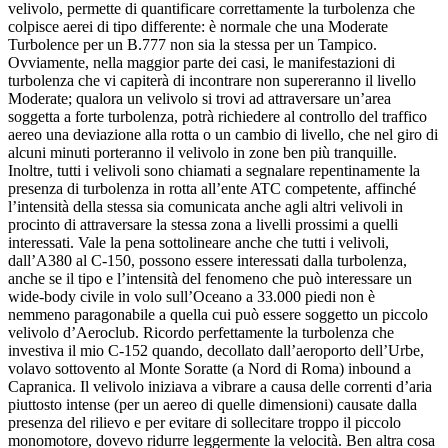
velivolo, permette di quantificare correttamente la turbolenza che
colpisce aerei di tipo differente: è normale che una Moderate
Turbolence per un B.777 non sia la stessa per un Tampico.
Ovviamente, nella maggior parte dei casi, le manifestazioni di
turbolenza che vi capiterà di incontrare non supereranno il livello
Moderate; qualora un velivolo si trovi ad attraversare un’area
soggetta a forte turbolenza, potrà richiedere al controllo del traffico
aereo una deviazione alla rotta o un cambio di livello, che nel giro di
alcuni minuti porteranno il velivolo in zone ben più tranquille.
Inoltre, tutti i velivoli sono chiamati a segnalare repentinamente la
presenza di turbolenza in rotta all’ente ATC competente, affinché
l’intensità della stessa sia comunicata anche agli altri velivoli in
procinto di attraversare la stessa zona a livelli prossimi a quelli
interessati. Vale la pena sottolineare anche che tutti i velivoli,
dall’A380 al C-150, possono essere interessati dalla turbolenza,
anche se il tipo e l’intensità del fenomeno che può interessare un
wide-body civile in volo sull’Oceano a 33.000 piedi non è
nemmeno paragonabile a quella cui può essere soggetto un piccolo
velivolo d’Aeroclub. Ricordo perfettamente la turbolenza che
investiva il mio C-152 quando, decollato dall’aeroporto dell’Urbe,
volavo sottovento al Monte Soratte (a Nord di Roma) inbound a
Capranica. Il velivolo iniziava a vibrare a causa delle correnti d’aria
piuttosto intense (per un aereo di quelle dimensioni) causate dalla
presenza del rilievo e per evitare di sollecitare troppo il piccolo
monomotore, dovevo ridurre leggermente la velocità. Ben altra cosa