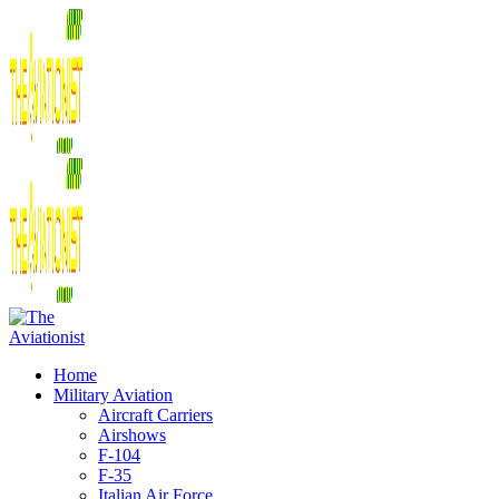
Home
Military Aviation
Aircraft Carriers
Airshows
F-104
F-35
Italian Air Force