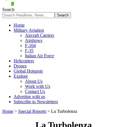
Search
Home
Military Aviation
Aircraft Carriers
Airshows
F-104
F-35
Italian Air Force
Helicopters
Drones
Global Hotspots
Explore
About Us
Work with Us
Contact Us
Advertise with us
Subscribe to Newsletters
Home
>
Special Reports
>
La Turbolenza
La Turbolenza